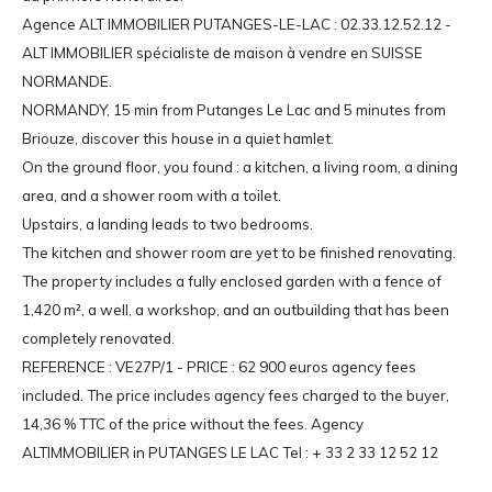
Agence ALT IMMOBILIER PUTANGES-LE-LAC : 02.33.12.52.12 -
ALT IMMOBILIER spécialiste de maison à vendre en SUISSE
NORMANDE.
NORMANDY, 15 min from Putanges Le Lac and 5 minutes from
Briouze, discover this house in a quiet hamlet.
On the ground floor, you found : a kitchen, a living room, a dining
area, and a shower room with a toilet.
Upstairs, a landing leads to two bedrooms.
The kitchen and shower room are yet to be finished renovating.
The property includes a fully enclosed garden with a fence of
1,420 m², a well, a workshop, and an outbuilding that has been
completely renovated.
REFERENCE : VE27P/1 - PRICE : 62 900 euros agency fees
included. The price includes agency fees charged to the buyer,
14,36 % TTC of the price without the fees. Agency
ALTIMMOBILIER in PUTANGES LE LAC Tel : + 33 2 33 12 52 12