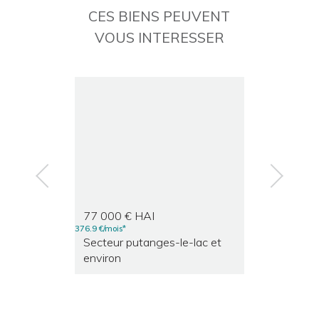
CES BIENS PEUVENT
VOUS INTERESSER
p
r
e
n
e
x
t
v
77 000 € HAI
164 200 €
376.9 €/mois*
803.72 €/mois*
secteur putanges-le-lac et
secteur putanges-le-lac et
environ
environ