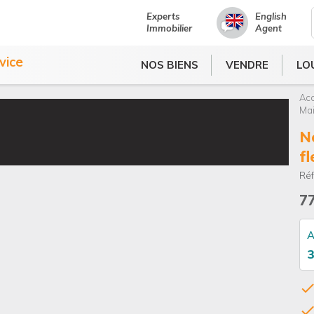
cueil
>
NORMANDIE, entre Condé en Normandie et Flers, Maison en pierr
Experts
English
Immobilier
Agent
NOS BIENS
VENDRE
LO
vice
NOS BIENS
VENDRE
LO
Acc
Mai
normandie, entre condé en normandie et
fl
Réf
7
A
3