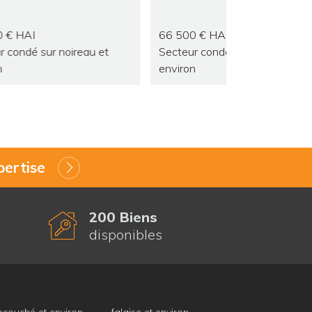
66 500 € HAI
47 900 € HA
secteur condé sur noireau et
secteur condé sur noireau et
environ
environ
ertise
200 Biens
disponibles