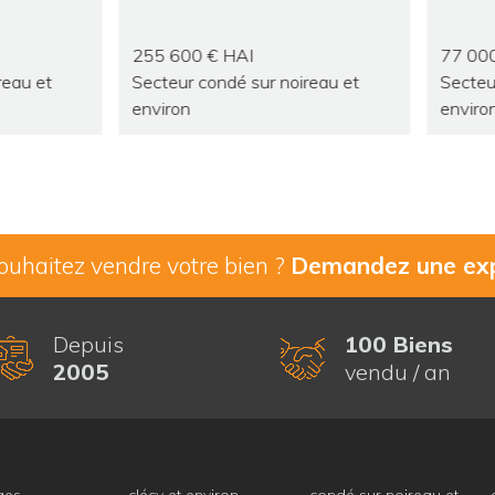
600 € HAI
77 000 € HAI
secteur condé sur noireau et
ron
environ
ouhaitez vendre votre bien ?
Demandez une exp
Depuis
100 Biens
2005
vendu / an