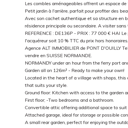
Les combles aménageables offrent un espace de v
Petit jardin à l'arrière, parfait pour profiter des bea
Avec son cachet authentique et sa structure en b
résidence principale ou secondaire. A visiter sans t
REFERENCE : DE136P - PRIX : 77 000 € HAI Le pr
l'acquéreur soit 10 % TTC du prix hors honoraires
Agence ALT IMMOBILIER de PONT D'OUILLY Tel :
vendre en SUISSE NORMANDE.
NORMANDY under an hour from the ferry port and
Garden all on 126m² - Ready to make your own!
Located in the heart of a village with shops, this 
that suits your style.
Ground floor: Kitchen with access to the garden an
First floor; -Two bedrooms and a bathroom.
Convertible attic offering additional space to suit
Attached garage, ideal for storage or possible con
A small rear garden, perfect for enjoying the outdo