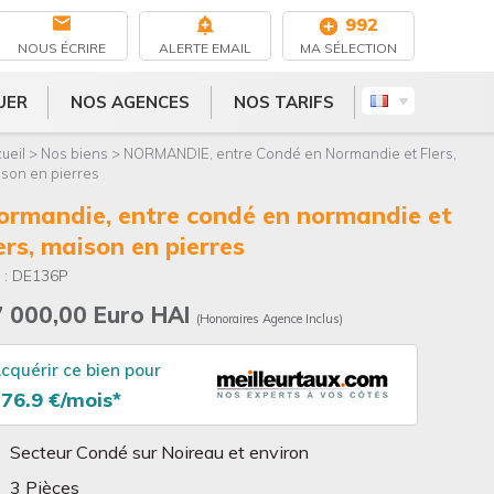
es
992
NOUS ÉCRIRE
ALERTE EMAIL
MA SÉLECTION
UER
NOS AGENCES
NOS TARIFS
UER
NOS AGENCES
NOS TARIFS
ueil > Nos biens > NORMANDIE, entre Condé en Normandie et Flers,
son en pierres
ers, maison en pierres
 : DE136P
7 000,00 Euro HAI
(Honoraires Agence Inclus)
cquérir ce bien pour
76.9 €/mois*
Secteur Condé sur Noireau et environ
3 Pièces