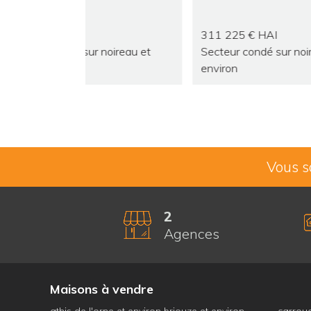
311 225 € HAI
255 
secteur condé sur noireau et
secteur condé sur noireau et
environ
envi
Vous s
2
Agences
Maisons à vendre