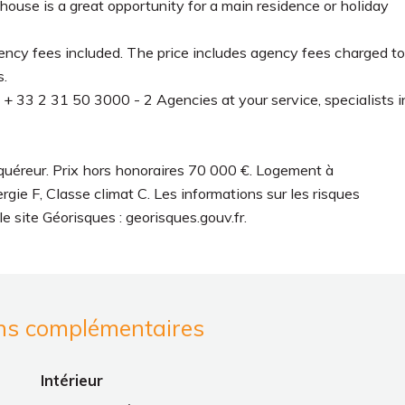
 house is a great opportunity for a main residence or holiday
y fees included. The price includes agency fees charged to
s.
3 2 31 50 3000 - 2 Agencies at your service, specialists i
quéreur. Prix hors honoraires 70 000 €. Logement à
ie F, Classe climat C. Les informations sur les risques
e site Géorisques : georisques.gouv.fr.
ns complémentaires
Intérieur