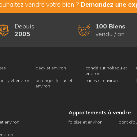
ouhaitez vendre votre bien ?
Demandez une exp
Depuis
100 Biens
2005
vendu / an
ges
clécy et environ
condé sur noireau et
environ
ouilly et environ
putanges-le-lac et
ranes et environ
environ
Appartements à vendre
 et environ
falaise et environ
pont d'ou
 environ