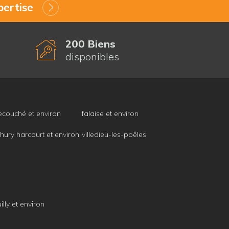
ertise
200 Biens
disponibles
ecouché et environ
falaise et environ
thury harcourt et environ
villedieu-les-poêles
illy et environ