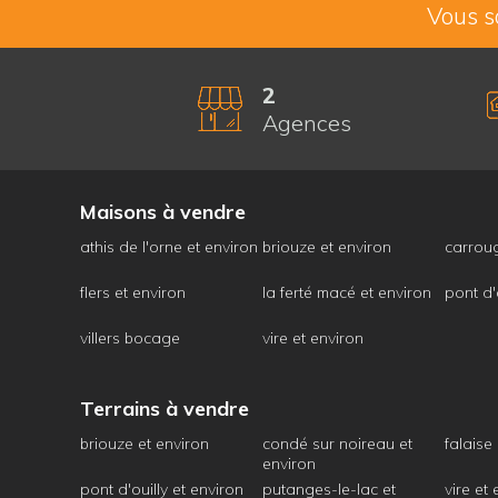
Vous s
2
Agences
Maisons à vendre
athis de l'orne et environ
briouze et environ
carrou
flers et environ
la ferté macé et environ
pont d'
villers bocage
vire et environ
Terrains à vendre
briouze et environ
condé sur noireau et
falaise
environ
pont d'ouilly et environ
putanges-le-lac et
vire et